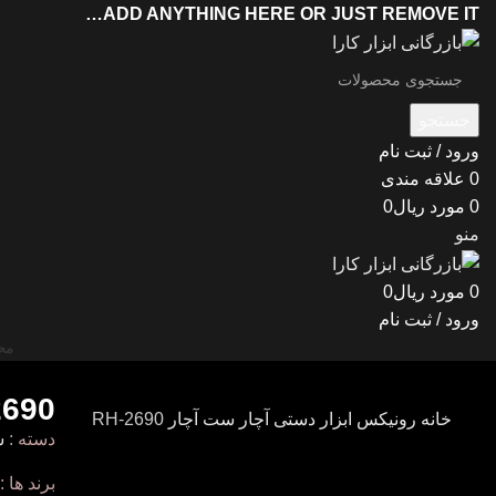
ADD ANYTHING HERE OR JUST REMOVE IT…
جستجو
ورود / ثبت نام
0
علاقه مندی
0
مورد
ریال
0
منو
0
مورد
ریال
0
ورود / ثبت نام
مح
2690
خانه
رونیکس
ابزار دستی
آچار
ست آچار
RH-2690
دسته :
س
برند ها :