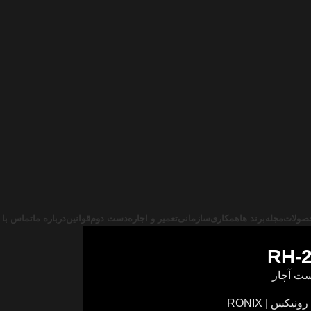
صولات
مجله
برند ها
همکاری
سازمانی
تعمیر و اجاره
دست دوم
قوانین
درباره ما
تماس با 
RH-
ت آچار
رونیکس | RONIX