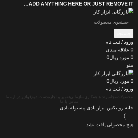
ADD ANYTHING HERE OR JUST REMOVE IT…
جستجو
ورود / ثبت نام
0
علاقه مندی
0
مورد
ریال
0
منو
0
مورد
ریال
0
ورود / ثبت نام
محصولات
مجله
برند ها
همکاری
سازمانی
تعمیر و اجاره
دست دوم
قوانین
درباره ما
تماس با ما
خانه
رونیکس
ابزار بادی
پیستوله بادی
هیچ محصولی یافت نشد.