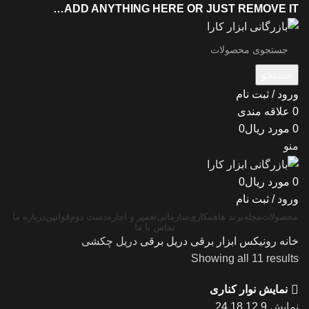
ADD ANYTHING HERE OR JUST REMOVE IT…
جستجو
ورود / ثبت نام
0
علاقه مندی
0
مورد
ریال
0
منو
0
مورد
ریال
0
ورود / ثبت نام
محصولات
مجله
برند ها
همکاری
سازمانی
تعمیر و اجاره
دست دوم
قوانین
درباره ما
تماس با ما
خانه
رونیکس
ابزار برقی
دریل برقی
دریل چکشی
Showing all 11 results
نمایش نوار کناری
نمایش
9
12
18
24