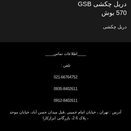
دریل چکشی GSB
570 بوش
دریل چکشی
____اطلاعات تماس____
تلفن :
021-66764752
0935-8402611
0912-8402611
آدرس : تهران ، خیابان امام خمینی ،قبل
میدان حسن آباد، خیابان موحد
، پلاک 2.6، بازرگانی ابزارکارا