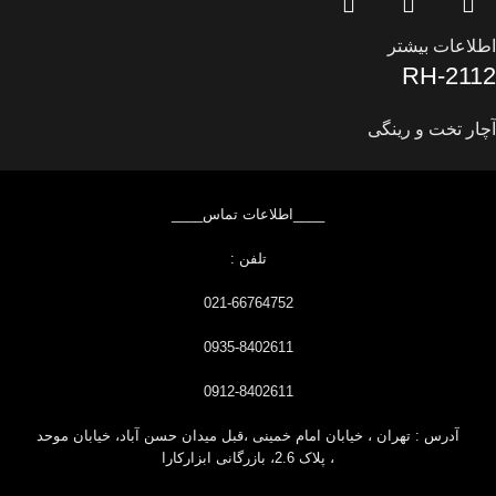
اطلاعات بیشتر
RH-2112
آچار تخت و رینگی
____اطلاعات تماس____
تلفن :
021-66764752
0935-8402611
0912-8402611
آدرس : تهران ، خیابان امام خمینی ،قبل
میدان حسن آباد، خیابان موحد
، پلاک 2.6، بازرگانی ابزارکارا