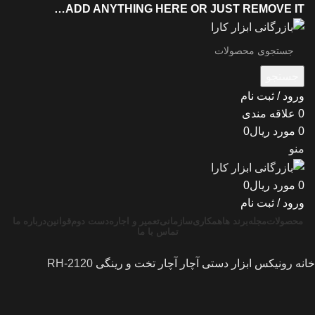
ADD ANYTHING HERE OR JUST REMOVE IT…
جستجو
ورود / ثبت نام
0
علاقه مندی
0
مورد
ریال
0
منو
0
مورد
ریال
0
ورود / ثبت نام
محصولات
مجله
برند ها
همکاری
سازمانی
تعمیر و اجاره
دست دوم
قوانین
درباره ما
تماس با ما
خانه
رونیکس
ابزار دستی
آچار
آچار تخت و رینگی
RH-2120