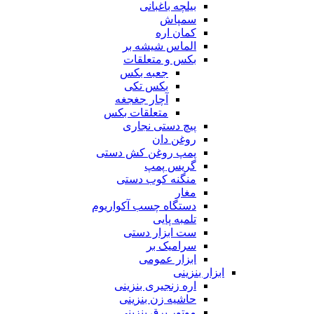
بیلچه باغبانی
سمپاش
کمان اره
الماس شیشه بر
بکس و متعلقات
جعبه بکس
بکس تکی
آچار جغجغه
متعلقات بکس
پیچ دستی نجاری
روغن دان
پمپ روغن کش دستی
گریس پمپ
منگنه کوب دستی
مغار
دستگاه چسب آکواریوم
تلمبه پایی
ست ابزار دستی
سرامیک بر
ابزار عمومی
ابزار بنزینی
اره زنجیری بنزینی
حاشیه زن بنزینی
موتور برق بنزینی