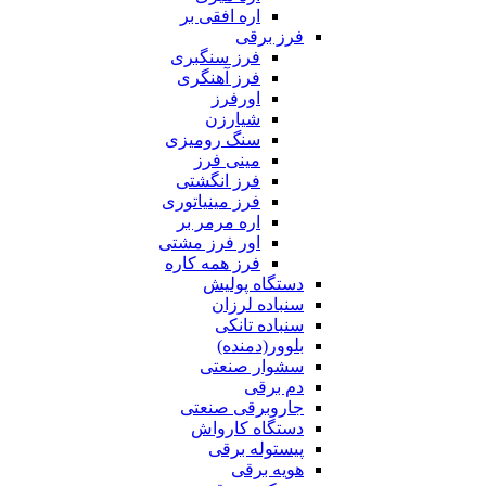
اره افقی بر
فرز برقی
فرز سنگبری
فرز آهنگری
اورفرز
شیارزن
سنگ رومیزی
مینی فرز
فرز انگشتی
فرز مینیاتوری
اره مرمر بر
اور فرز مشتی
فرز همه کاره
دستگاه پولیش
سنباده لرزان
سنباده تانکی
بلوور(دمنده)
سشوار صنعتی
دم برقی
جاروبرقی صنعتی
دستگاه کارواش
پیستوله برقی
هویه برقی