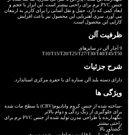
جنس PVC نرم برای راحتی بیشتر است. این ابزار با حجم و
ابعاد کمی که دارد، حمل و نقل آسانی را برای کاربر به ارمغان
می آورد. سری آهنربایی این محصول نیز باعث افزایش
کارایی این محصول است.
ظرفیت آلن
9 آچار آلن در سایزهای
T10/T15/T20/T25/T27/T30/T40/T45/T50
شرح جزئیات
دارای دسته بلند آلن ستاره ای با حفره مرکزی استاندارد.
ویژگی ها
-ساخته شده از جنس کروم وانادیوم(CRV) با سطح مات شده
برای جلوگیری از زنگ زدگی و دوام بالاتر
-نگهدارنده با طراحی مدرن تولید شده از جنس PVC نرم برای
راحتی بیشتر
-گشتاور بالا
-سری آهنربایی با قابلیت مغناطیسی شدن سریع