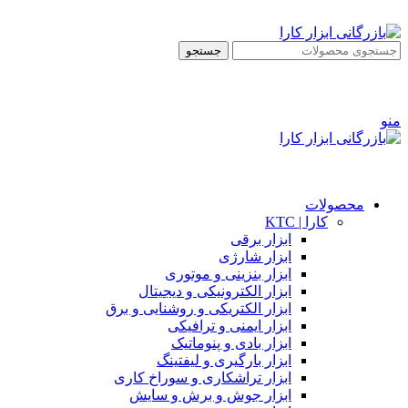
ADD ANYTHING HERE OR JUST REMOVE IT…
جستجو
ورود / ثبت نام
0
علاقه مندی
0
مورد
ریال
0
منو
0
مورد
ریال
0
ورود / ثبت نام
محصولات
کارا | KTC
ابزار برقی
ابزار شارژی
ابزار بنزینی و موتوری
ابزار الکترونیکی و دیجیتال
ابزار الکتریکی و روشنایی و برق
ابزار ایمنی و ترافیکی
ابزار بادی و پنوماتیک
ابزار بارگیری و لیفتینگ
ابزار تراشکاری و سوراخ کاری
ابزار جوش و برش و سایش