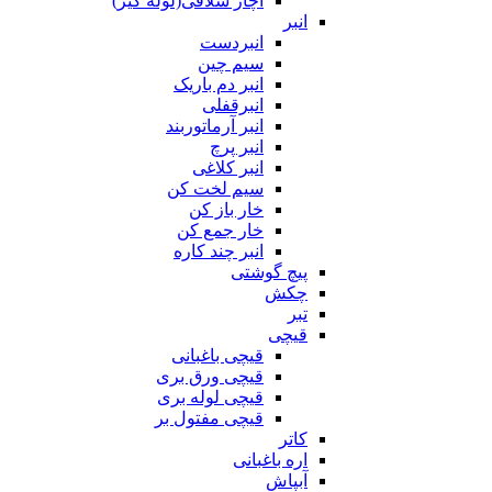
آچار شلاقی(لوله گیر)
انبر
انبردست
سیم چین
انبر دم باریک
انبرقفلی
انبر آرماتوربند
انبر پرچ
انبر کلاغی
سیم لخت کن
خار باز کن
خار جمع کن
انبر چند کاره
پیچ گوشتی
چکش
تبر
قیچی
قیچی باغبانی
قیچی ورق بری
قیچی لوله بری
قیچی مفتول بر
کاتر
اره باغبانی
آبپاش