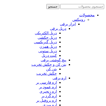
جستجو
محصولات
رونیکس
ابزار برقی
دریل برقی
دریل الکتریکی
دریل چکشی
دریل گیربکسی
دریل همزن
دریل ستونی
کیت دریل
پیچ گوشتی برقی
بتن کن و چکش تخریب
بتن کن
چکش تخریب
اره برقی
اره فارسی بر
اره عمود بر
اره زنجیری
اره گرد بر
اره پروفیل بر
اره میزی