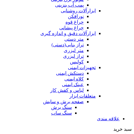
پمپ آب بنزینی
ابزارآلات روشنایی
نورافکن
چراغ قوه
چراغ پیشانی
ابزارآلات دقیق و اندازه گیری
متر دستی
تراز بنایی(دستی)
متر لیزری
تراز لیزری
کولیس
تجهیزات ایمنی
دستکش ایمنی
کلاه ایمنی
عینک ایمنی
لباس و کفش کار
متعلقات ابزار
صفحه برش و سایش
سنگ برش
سنگ ساب
علاقه مندی
سبد خرید