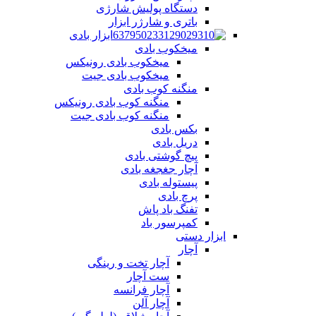
دستگاه پولیش شارژی
باتری و شارژر ابزار
ابزار بادی
میخکوب بادی
میخکوب بادی رونیکس
میخکوب بادی جیت
منگنه کوب بادی
منگنه کوب بادی رونیکس
منگنه کوب بادی جیت
بکس بادی
دریل بادی
پیچ گوشتی بادی
آچار جغجغه بادی
پیستوله بادی
پرچ بادی
تفنگ باد پاش
کمپرسور باد
ابزار دستی
آچار
آچار تخت و رینگی
ست آچار
آچار فرانسه
آچار آلن