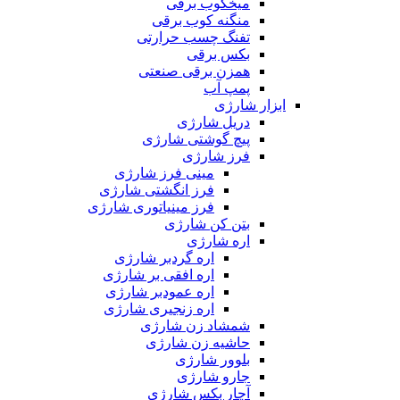
میخکوب برقی
منگنه کوب برقی
تفنگ چسب حرارتی
بکس برقی
همزن برقی صنعتی
پمپ آب
ابزار شارژی
دریل شارژی
پیچ گوشتی شارژی
فرز شارژی
مینی فرز شارژی
فرز انگشتی شارژی
فرز مینیاتوری شارژی
بتن کن شارژی
اره شارژی
اره گردبر شارژی
اره افقی بر شارژی
اره عمودبر شارژی
اره زنجیری شارژی
شمشاد زن شارژی
حاشیه زن شارژی
بلوور شارژی
جارو شارژی
آچار بکس شارژی