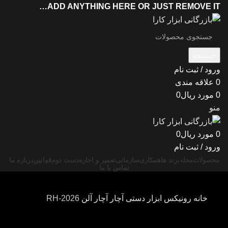
ADD ANYTHING HERE OR JUST REMOVE IT…
جستجو
ورود / ثبت نام
0
علاقه مندی
0
مورد
ریال
0
منو
0
مورد
ریال
0
ورود / ثبت نام
محصولات
مجله
برند ها
همکاری
سازمانی
تعمیر و اجاره
دست دوم
قوانین
درباره ما
تماس با ما
خانه
رونیکس
ابزار دستی
آچار
آچار آلن
RH-2026