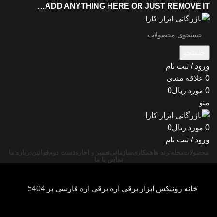
ADD ANYTHING HERE OR JUST REMOVE IT…
جستجو
ورود / ثبت نام
0
علاقه مندی
0
مورد
ریال
0
منو
0
مورد
ریال
0
ورود / ثبت نام
محصولات
مجله
برند ها
همکاری
سازمانی
تعمیر و اجاره
دست دوم
قوانین
درباره ما
تماس با ما
خانه
رونیکس
ابزار برقی
اره برقی
اره فارسی بر
5404