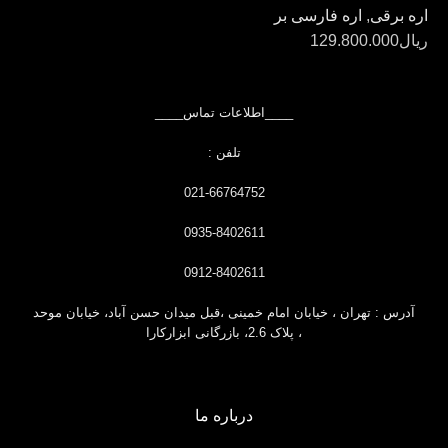
اره برقی
,
اره فارسی بر
ریال
129.800.000
____اطلاعات تماس____
تلفن :
021-66764752
0935-8402611
0912-8402611
آدرس : تهران ، خیابان امام خمینی ،قبل
میدان حسن آباد، خیابان موحد
، پلاک 2.6، بازرگانی ابزارکارا
درباره ما