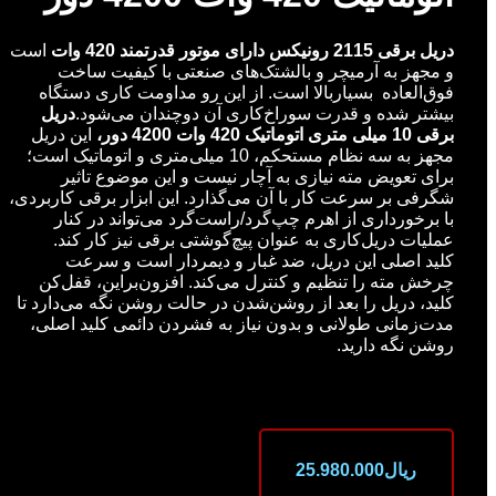
دریل برقی 2115 رونیکس دارای موتور قدرتمند 420 وات
است
و مجهز به آرمیچر و بالشتک‌های صنعتی با کیفیت ساخت
فوق‌العاده بسیاربالا است. از این رو مداومت کاری دستگاه
بیشتر شده و قدرت سوراخ‌کاری آن دوچندان می‌شود.
دریل
برقی 10 میلی متری اتوماتیک 420 وات 4200 دور،
این دریل
مجهز به سه نظام مستحکم، 10 میلی‌متری و اتوماتیک است؛
برای تعویض مته نیازی به آچار نیست و این موضوع تاثیر
شگرفی بر سرعت کار با آن می‌گذارد. این ابزار برقی کاربردی،
با برخورداری از اهرم چپ‌گرد/راست‌گرد می‌تواند در کنار
عملیات دریل‌کاری به عنوان پیچ‌گوشتی برقی نیز کار کند.
کلید اصلی این دریل، ضد غبار و دیمردار است و سرعت
چرخش مته را تنظیم و کنترل می‌کند. افزون‌براین، قفل‌کن
کلید، دریل را بعد از روشن‌شدن در حالت روشن نگه می‌دارد تا
مدت‌زمانی طولانی و بدون نیاز به فشردن دائمی کلید اصلی،
روشن نگه دارید.
ریال
25.980.000