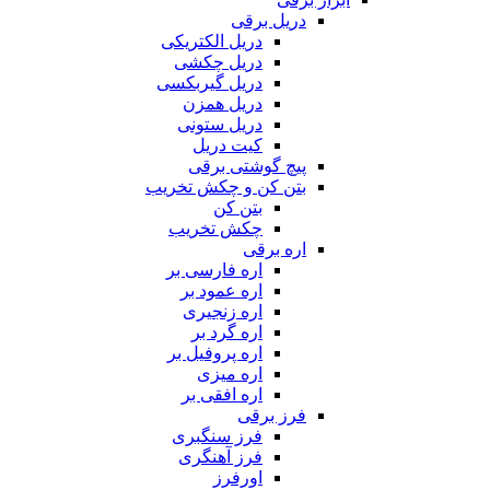
دریل برقی
دریل الکتریکی
دریل چکشی
دریل گیربکسی
دریل همزن
دریل ستونی
کیت دریل
پیچ گوشتی برقی
بتن کن و چکش تخریب
بتن کن
چکش تخریب
اره برقی
اره فارسی بر
اره عمود بر
اره زنجیری
اره گرد بر
اره پروفیل بر
اره میزی
اره افقی بر
فرز برقی
فرز سنگبری
فرز آهنگری
اورفرز