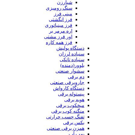
شیارزن
سنگ رومیزی
مینی فرز
فرز انگشتی
فرز مینیاتوری
اره مرمر بر
اور فرز مشتی
فرز همه کاره
دستگاه پولیش
سنباده لرزان
سنباده تانکی
بلوور(دمنده)
سشوار صنعتی
دم برقی
جاروبرقی صنعتی
دستگاه کارواش
پیستوله برقی
هویه برقی
میخکوب برقی
منگنه کوب برقی
تفنگ چسب حرارتی
بکس برقی
همزن برقی صنعتی
پمپ آب