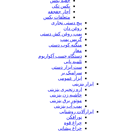
جعبه بکس
بکس تکی
آچار جغجغه
متعلقات بکس
پیچ دستی نجاری
روغن دان
پمپ روغن کش دستی
گریس پمپ
منگنه کوب دستی
مغار
دستگاه چسب آکواریوم
تلمبه پایی
ست ابزار دستی
سرامیک بر
ابزار عمومی
ابزار بنزینی
اره زنجیری بنزینی
حاشیه زن بنزینی
موتور برق بنزینی
پمپ آب بنزینی
ابزارآلات روشنایی
نورافکن
چراغ قوه
چراغ پیشانی