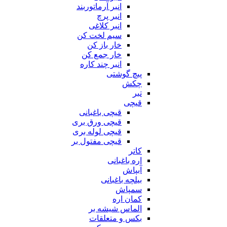
انبر آرماتوربند
انبر پرچ
انبر کلاغی
سیم لخت کن
خار باز کن
خار جمع کن
انبر چند کاره
پیچ گوشتی
چکش
تبر
قیچی
قیچی باغبانی
قیچی ورق بری
قیچی لوله بری
قیچی مفتول بر
کاتر
اره باغبانی
آبپاش
بیلچه باغبانی
سمپاش
کمان اره
الماس شیشه بر
بکس و متعلقات