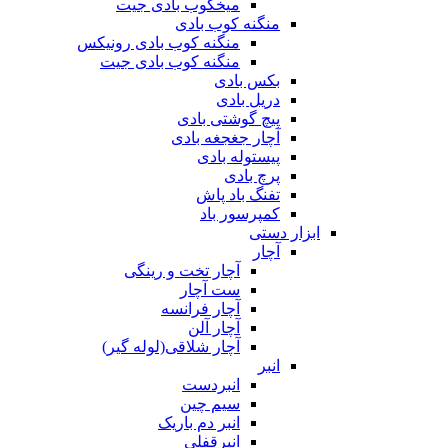
میخکوب بادی جیت
منگنه کوب بادی
منگنه کوب بادی رونیکس
منگنه کوب بادی جیت
بکس بادی
دریل بادی
پیچ گوشتی بادی
آچار جغجغه بادی
پیستوله بادی
پرچ بادی
تفنگ باد پاش
کمپرسور باد
ابزار دستی
آچار
آچار تخت و رینگی
ست آچار
آچار فرانسه
آچار آلن
آچار شلاقی(لوله گیر)
انبر
انبردست
سیم چین
انبر دم باریک
انبرقفلی