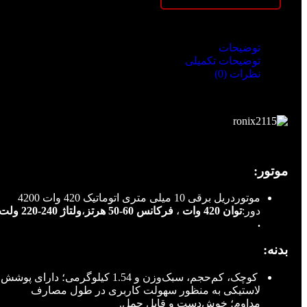
توضیحات
توضیحات تکمیلی
نظرات (0)
توضیحات
موتور:
موتوردریل برقی 10 میلی متری اتوماتیک 420 وات 4200
دور:
توان 420 وات
،
فرکانس 60-50 هرتز
،
ولتاژ 240-220 ول
.
بدنه:
کوچک، کم‌حجم، سبک‌وزن و 1.54 کیلوگرمی؛ دارای پوشش
لاستیکی به منظور سهولت کاربری در طول مصارف
مداوم؛ خوش‌دست و قابل حمل.