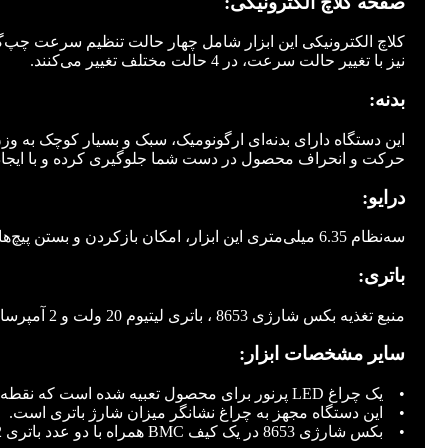
صفحه کلاچ الکترونیکی:
نیز با تغییر حالت سرعت، در 4 حالت مختلف تغییر می‌کنند.
بدنه:
حرکت و انحراف محصول در دست شما جلوگیری کرده و با ایجاد س
درایو:
سه‌نظام 6.35 میلی‌متری این ابزار، امکان بازکردن و بستن پیچ‌‌های استاندارد با اندازه حداکثر M10 و پیچ‌‌های سفت یا آسیب‌دیده با اندازه حداکثر M8 را فراهم می‌کند.
باتری:
منبع تغذیه بکس شارژی 8653 ، باتری لیتیوم 20 ولت و 2 آمپرساعتی از سری 86 رونیکس است.
سایر مشخصات ابزار:
• یک چراغ LED پرنور برای محصول تعبیه شده است که نقطه پیچ‌کاری را در محیط‌‌های تاریک، روشن می‌‌کند تا فعالیت کاربر به دقت انجام شود.
• این دستگاه مجهز به چراغ نشانگر میزان شارژ باتری است.
• بکس شارژی 8653 در یک کیف BMC همراه با دو عدد باتری 2 آمپر ساعت و یک عدد شارژر 2 آمپر به بازار ابزار ایران عرضه می‌‌شود.