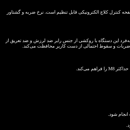
ر شامل چهار حالت تنظیم سرعت چپ‌گرد و راست‌گرد است. سرعت دستگاه با فشار دادن دکمه S بر روی صفحه کنترل کلاچ الکترونیکی قابل تنظیم است. نرخ ضربه و گشتاور
زن باتری). به‌علاوه، طراحی منحصربه‌فرد این دستگاه با روکشی از جنس رابر ضد لرزش و ضد تعریق از
ز ضربات و سقوط احتمالی از دست کاربر محافظت می‌‌کند.