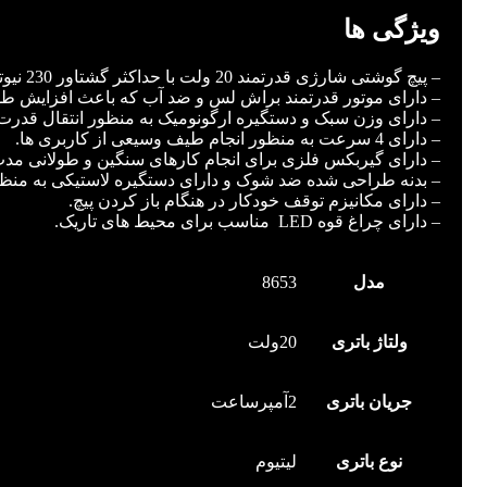
ویژگی ها
– پیچ گوشتی شارژی قدرتمند 20 ولت با حداکثر گشتاور 230 نیوتن بر متر مختلف جهت کاربری های مختلف
– دارای موتور قدرتمند براش لس و ضد آب که باعث افزایش ط
– دارای وزن سبک و دستگیره ارگونومیک به منظور انتقال قدرت 
– دارای 4 سرعت به منظور انجام طیف وسیعی از کاربری ها.
– دارای گیربکس فلزی برای انجام کارهای سنگین و طولانی مدت
– بدنه طراحی شده ضد شوک و دارای دستگیره لاستیکی به منظور
– دارای مکانیزم توقف خودکار در هنگام باز کردن پیچ.
– دارای چراغ قوه LED مناسب برای محیط های تاریک.
توضیحات تکمیلی
مدل
8653
ولتاژ باتری
20ولت
جریان باتری
2آمپرساعت
نوع باتری
لیتیوم