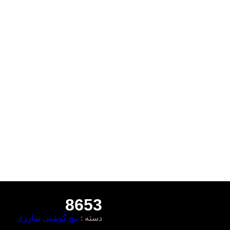
8653
دسته :
پیچ گوشتی شارژی