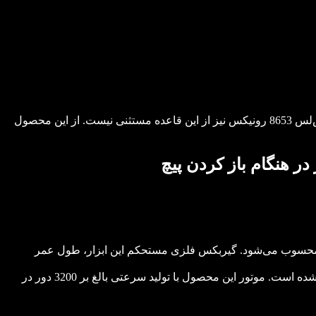
رونیکس همواره در طراحی و تولید تمام ابزارآلات و قطعات خود، به دو رکن اصلی کیفیت و تنوع توجه ویژه‌ای دارد. بکس شارژی براش‌لس 8653 رونیکس نیز از این قاعده مستثنی نیست. از این محصول
یده‌آلی محسوب می‌شود. گیربکس فلزی مستحکم این ابزار، طول عمر
قابلیت تنظیم سرعت خروجی، تعداد ضربه و گشتاور، ویژگی حائز اهمیتی است که در بکس شارژی 8653 رونیکس به آن توجه ویژه‌‌ای شده است. موتور این محصول با تولید سرعتی بالغ بر 3200 دور در